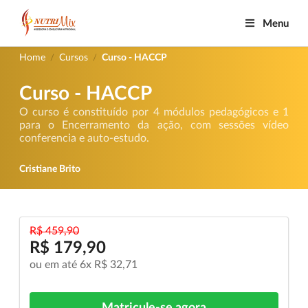
Menu
Home
Cursos
Curso - HACCP
/
/
Curso - HACCP
O curso é constituído por 4 módulos pedagógicos e 1
para o Encerramento da ação, com sessões vídeo
conferencia e auto-estudo.
Cristiane Brito
R$ 459,90
R$ 179,90
ou em até 6x R$ 32,71
Matricule-se agora